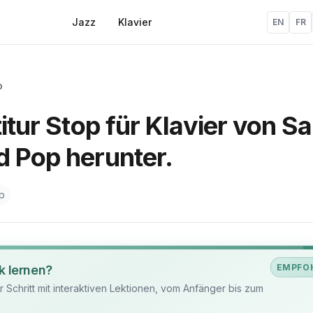
Jazz
Klavier
EN
FR
p
titur Stop für Klavier von S
d Pop herunter.
p
EMPFO
k lernen?
ür Schritt mit interaktiven Lektionen, vom Anfänger bis zum