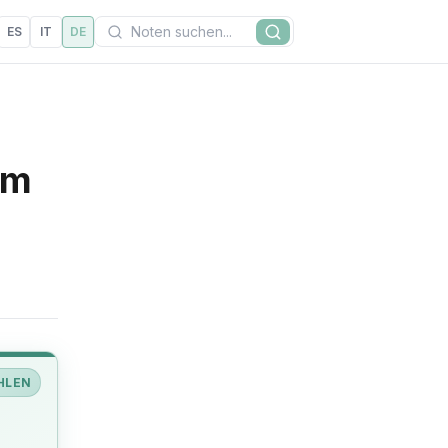
Suchen
ES
IT
DE
Suche
am
HLEN