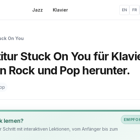
Jazz
Klavier
EN
FR
uck On You
itur Stuck On You für Klavi
 in Rock und Pop herunter.
Pop
EMPFO
k lernen?
ür Schritt mit interaktiven Lektionen, vom Anfänger bis zum