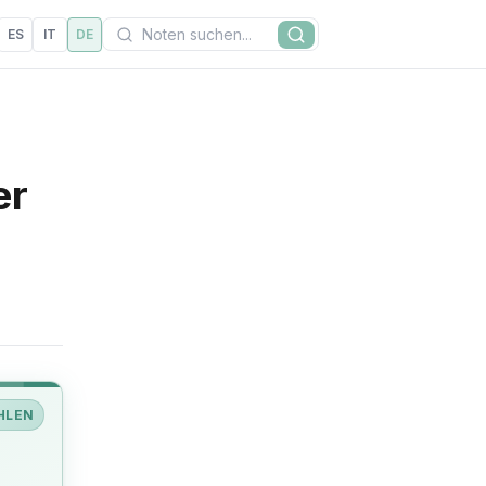
Suchen
ES
IT
DE
Suche
er
HLEN