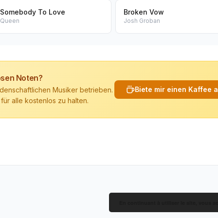
Somebody To Love
Broken Vow
Queen
Josh Groban
losen Noten?
Biete mir einen Kaffee 
denschaftlichen Musiker betrieben.
 für alle kostenlos zu halten.
En continuant à utiliser le site, vous a