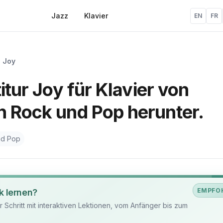
Jazz
Klavier
EN
FR
»
Joy
itur Joy für Klavier von
n Rock und Pop herunter.
nd Pop
EMPFO
k lernen?
ür Schritt mit interaktiven Lektionen, vom Anfänger bis zum