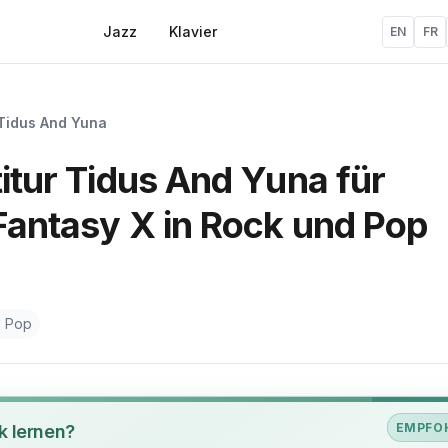
Jazz
Klavier
EN
FR
Tidus And Yuna
titur Tidus And Yuna für
 Fantasy X in Rock und Pop
d Pop
EMPFO
k lernen?