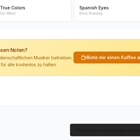
True Colors
Spanish Eyes
Go West
Elvis Presley
losen Noten?
Biete mir einen Kaffee 
denschaftlichen Musiker betrieben.
 für alle kostenlos zu halten.
En continuant à utiliser le site, vous a