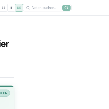
Suchen
ES
IT
DE
Suche
ier
HLEN